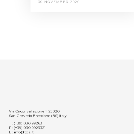
30 NOVEMBER 2020
Via Circonvallazione 1, 25020
San Gervasio Bresciano (BS) Italy
T
: (+39) 030 9926311
F
: (+39) 030 9923321
E
:
info@tda.it