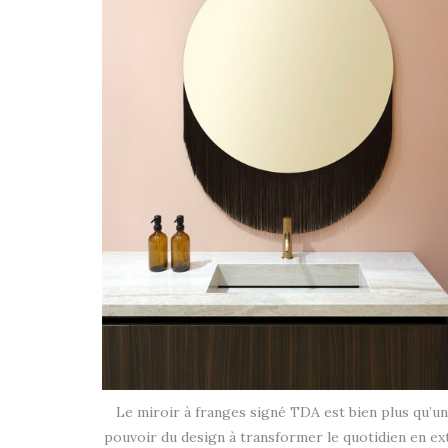
Le miroir à franges signé TDA est bien plus qu’un
pouvoir du design à transformer le quotidien en ext