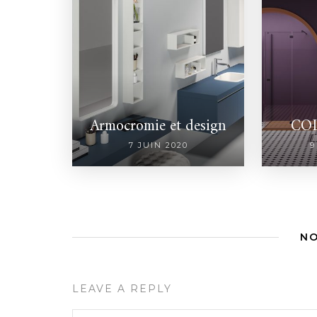
Armocromie et design
CO
7 JUIN 2020
9
N
LEAVE A REPLY