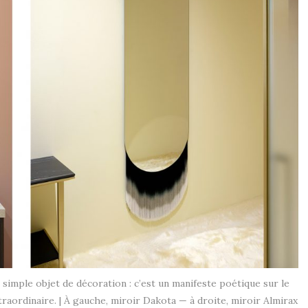
 simple objet de décoration : c’est un manifeste poétique sur le
raordinaire. | À gauche, miroir Dakota — à droite, miroir Almirax