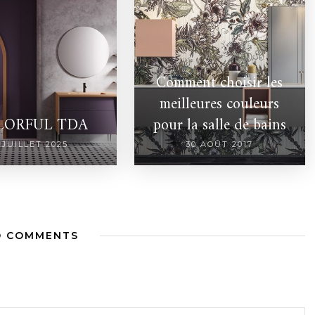
Comment choisir les
meilleures couleurs
LORFUL TDA
pour la salle de bains
 JUILLET 2025
30 AOÛT 2017
O COMMENTS