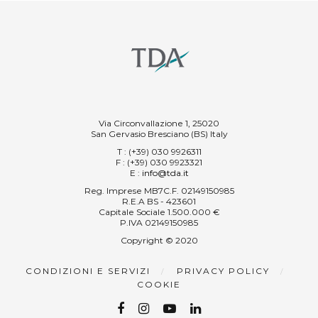
Via Circonvallazione 1, 25020
San Gervasio Bresciano (BS) Italy
T
: (+39) 030 9926311
F
: (+39) 030 9923321
E
:
info@tda.it
Reg. Imprese MB7C.F. 02149150985
R.E.A BS - 423601
Capitale Sociale 1.500.000 €
P.IVA 02149150985
Copyright © 2020
CONDIZIONI E SERVIZI
PRIVACY POLICY
COOKIE