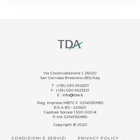
Via Circonvallazione 1, 25020
San Gervasio Bresciano (BS) Italy
T
: (+39) 030 9926311
F
: (+39) 030 9923321
E
:
info@tda.it
Reg. Imprese MB7C.F. 02149150985
R.E.A BS - 423601
Capitale Sociale 1.500.000 €
P.IVA 02149150985
Copyright © 2020
CONDIZIONI E SERVIZI
PRIVACY POLICY