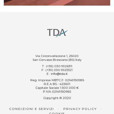
Via Circonvallazione 1, 25020
San Gervasio Bresciano (BS) Italy
T
: (+39) 030 9926311
F
: (+39) 030 9923321
E
:
info@tda.it
Reg. Imprese MB7C.F. 02149150985
R.E.A BS - 423601
Capitale Sociale 1.500.000 €
P.IVA 02149150985
Copyright © 2020
CONDIZIONI E SERVIZI
PRIVACY POLICY
COOKIE